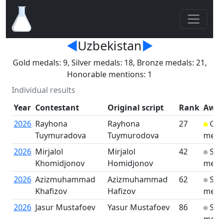
◄
Uzbekistan
►
Gold medals: 9, Silver medals: 18, Bronze medals: 21,
Honorable mentions: 1
Individual results
Year
Contestant
Original script
Rank
Awa
2026
Rayhona
Rayhona
27
Go
Tuymuradova
Tuymurodova
med
2026
Mirjalol
Mirjalol
42
Sil
Khomidjonov
Homidjonov
med
2026
Azizmuhammad
Azizmuhammad
62
Sil
Khafizov
Hafizov
med
2026
Jasur Mustafoev
Yasur Mustafoev
86
Sil