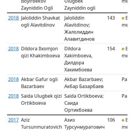
Boyirbekov
Ulugbek
med
Zayniddin Ogli
Zayniddin ogli
2018
Jaloliddin Shavkat
Jaloliddin
143
Br
ogli Alavitdinov
Alavitdinov;
med
Жалолиддин
Алавитдинов
2018
Dildora Ilxomjon
Dildora
154
Br
qizi Khakimboeva
Xakimboeva,
med
Дилдора
Хакимбоева
2018
Akbar Gafur ogli
Akbar Bazarbaev;
Part
Bazarbaev
Акбар Базарбаев
2018
Saida Ulugbek qizi
Saida Ortikboeva;
Part
Ortikboeva
Саида
Ортикбоева
2017
Aziz
Азиз
106
Br
Tursunmuratovich
Турсунмуратович
med