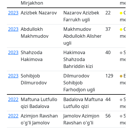
Mirjakhon
med
2023
Azizbek Nazarov
Nazarov Azizbek
22
Go
Farrukh ugli
med
2023
Abdullokh
Makhmudov
37
Go
Makhmudov
Abdullokh Alisher
med
ugli
2023
Shahzoda
Hakimova
40
Sil
Hakimova
Shahzoda
med
Bahriddin kizi
2023
Sohibjob
Dilmurodov
129
Br
Dilmurodov
Sohibjob
med
Farhodjon ugli
2022
Maftuna Lutfullo
Badalova Maftuna
44
Sil
qizi Badalova
Lutfullo qizi
med
2022
Azimjon Ravshan
Jamolov Azimjon
56
Sil
o'g'li Jamolov
Ravshan o'g'li
med