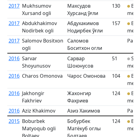
2017
Mukhsumov
Махсудов
130
Br
Xursand ogli
Хурсанд ўғли
med
2017
Abdukhakimov
Абдухакимов
157
Br
Nodirbek ogli
Нодирбек ўғли
med
2017
Salomov Bositxon
Саломов
Part
ogli
Боситхон огли
2016
Sarvar
Сарвар
51
Sil
Shoyunusov
Шоюнусов
med
2016
Charos Omonova
Чарос Омонова
104
Br
med
2016
Jakhongir
Жахонгир
124
Br
Fakhriev
Фахриев
med
2016
Aziz Khakimov
Азиз Хакимов
Part
2015
Boburbek
Бобурбек
124
Br
Matyoqub ogli
Матёкуб оглы
med
Boltaev
Болтаев