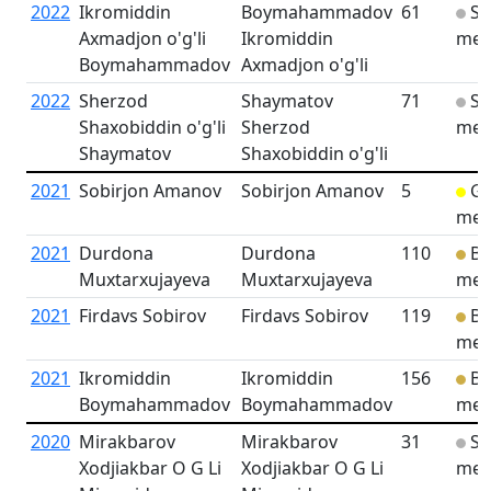
2022
Ikromiddin
Boymahammadov
61
Sil
Axmadjon o'g'li
Ikromiddin
med
Boymahammadov
Axmadjon o'g'li
2022
Sherzod
Shaymatov
71
Sil
Shaxobiddin o'g'li
Sherzod
med
Shaymatov
Shaxobiddin o'g'li
2021
Sobirjon Amanov
Sobirjon Amanov
5
Go
med
2021
Durdona
Durdona
110
Br
Muxtarxujayeva
Muxtarxujayeva
med
2021
Firdavs Sobirov
Firdavs Sobirov
119
Br
med
2021
Ikromiddin
Ikromiddin
156
Br
Boymahammadov
Boymahammadov
med
2020
Mirakbarov
Mirakbarov
31
Sil
Xodjiakbar O G Li
Xodjiakbar O G Li
med