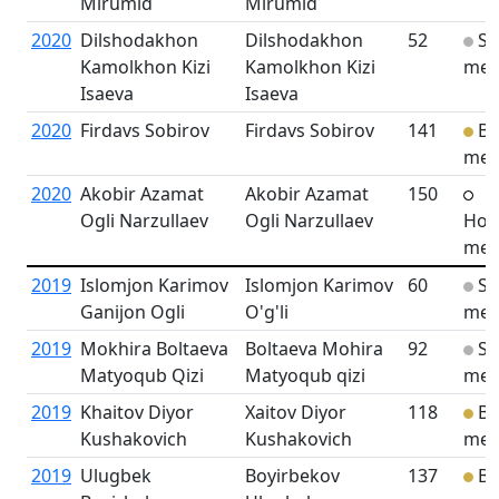
Mirumid
Mirumid
2020
Dilshodakhon
Dilshodakhon
52
Sil
Kamolkhon Kizi
Kamolkhon Kizi
med
Isaeva
Isaeva
2020
Firdavs Sobirov
Firdavs Sobirov
141
Br
med
2020
Akobir Azamat
Akobir Azamat
150
Ogli Narzullaev
Ogli Narzullaev
Hon
men
2019
Islomjon Karimov
Islomjon Karimov
60
Sil
Ganijon Ogli
O'g'li
med
2019
Mokhira Boltaeva
Boltaeva Mohira
92
Sil
Matyoqub Qizi
Matyoqub qizi
med
2019
Khaitov Diyor
Xaitov Diyor
118
Br
Kushakovich
Kushakovich
med
2019
Ulugbek
Boyirbekov
137
Br