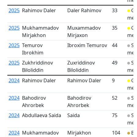
med
2025
Rahimov Daler
Daler Rahimov
33
Go
med
2025
Mukhammadov
Muxammadov
35
Go
Mirjakhon
Mirjaxon
med
2025
Temurov
Ibroxim Temurov
44
Sil
Ibrokhim
med
2025
Zukhriddinov
Zuxriddinov
49
Sil
Biloliddin
Biloliddin
med
2024
Rahimov Daler
Rahimov Daler
9
Go
med
2024
Bahodirov
Bahodirov
52
Sil
Ahrorbek
Ahrorbek
med
2024
Abdullaeva Saida
Saida
75
Sil
med
2024
Mukhammadov
Mirjakhon
104
Br