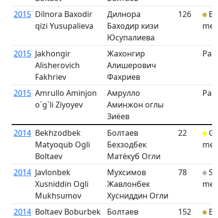
2015
Dilnora Baxodir
Дилнора
126
Br
qizi Yusupalieva
Баходир кизи
med
Юсупалиева
2015
Jakhongir
Жахонгир
Part
Alisherovich
Алишерович
Fakhriev
Фахриев
2015
Amrullo Aminjon
Амрулло
Part
о`g`li Ziyoyev
Аминжон оглы
Зиёев
2014
Bekhzodbek
Болтаев
22
Go
Matyoqub Ogli
Бехзодбек
med
Boltaev
Матёкуб Огли
2014
Javlonbek
Мухсимов
78
Sil
Xusniddin Ogli
Жавлонбек
med
Mukhsumov
Хусниддин Огли
2014
Boltaev Boburbek
Болтаев
152
Br