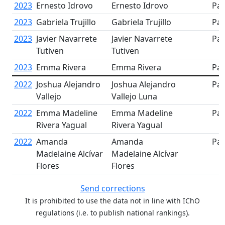
2023
Ernesto Idrovo
Ernesto Idrovo
Par
2023
Gabriela Trujillo
Gabriela Trujillo
Par
2023
Javier Navarrete
Javier Navarrete
Par
Tutiven
Tutiven
2023
Emma Rivera
Emma Rivera
Par
2022
Joshua Alejandro
Joshua Alejandro
Par
Vallejo
Vallejo Luna
2022
Emma Madeline
Emma Madeline
Par
Rivera Yagual
Rivera Yagual
2022
Amanda
Amanda
Par
Madelaine Alcívar
Madelaine Alcívar
Flores
Flores
Send corrections
It is prohibited to use the data not in line with IChO
regulations (i.e. to publish national rankings).