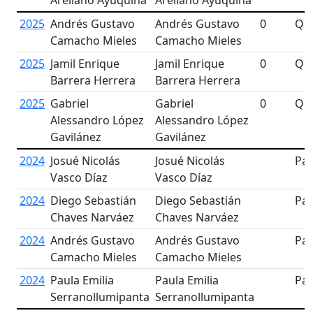
Arellano Ayuquina
Arellano Ayuquina
2025
Andrés Gustavo
Andrés Gustavo
0
Qua
Camacho Mieles
Camacho Mieles
2025
Jamil Enrique
Jamil Enrique
0
Qua
Barrera Herrera
Barrera Herrera
2025
Gabriel
Gabriel
0
Qua
Alessandro López
Alessandro López
Gavilánez
Gavilánez
2024
Josué Nicolás
Josué Nicolás
Par
Vasco Díaz
Vasco Díaz
2024
Diego Sebastián
Diego Sebastián
Par
Chaves Narváez
Chaves Narváez
2024
Andrés Gustavo
Andrés Gustavo
Par
Camacho Mieles
Camacho Mieles
2024
Paula Emilia
Paula Emilia
Par
Serranollumipanta
Serranollumipanta