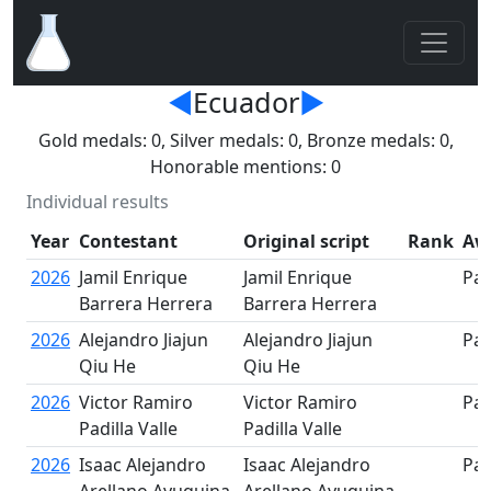
◄
Ecuador
►
Gold medals: 0, Silver medals: 0, Bronze medals: 0,
Honorable mentions: 0
Individual results
Year
Contestant
Original script
Rank
Aw
2026
Jamil Enrique
Jamil Enrique
Par
Barrera Herrera
Barrera Herrera
2026
Alejandro Jiajun
Alejandro Jiajun
Par
Qiu He
Qiu He
2026
Victor Ramiro
Victor Ramiro
Par
Padilla Valle
Padilla Valle
2026
Isaac Alejandro
Isaac Alejandro
Par